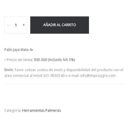
-
+
AÑADIR AL CARRITO
Palin Jaya Mata 4»
• Precio de Venta:
$95.000 (Incluido IVA 5%)
Envío
: Favor cotizar costos de envío y disponibilidad del producto con el
área comercial al móvil 321-9550140 o e-mail: info@improagro.com
Categoría:
Herramientas Palmeras