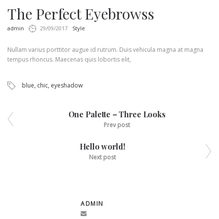
The Perfect Eyebrowss
by
in
admin
29/09/2017
Style
Nullam varius porttitor augue id rutrum. Duis vehicula magna at magna
tempus rhoncus. Maecenas quis lobortis elit,
blue
,
chic
,
eyeshadow
One Palette – Three Looks
Prev post
Hello world!
Next post
ADMIN