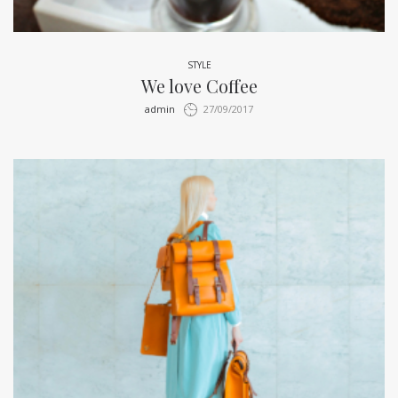
STYLE
We love Coffee
by
admin
27/09/2017