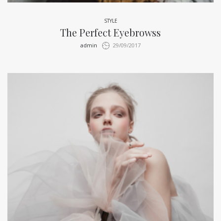
STYLE
The Perfect Eyebrowss
by
admin
29/09/2017