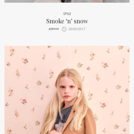
STYLE
Smoke ‘n’ snow
by
admin
29/09/2017