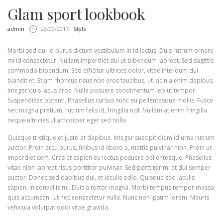
Glam sport lookbook
by
in
admin
23/09/2017
Style
Morbi sed dui id purus dictum vestibulum in id lectus. Duis rutrum ornare
mi id consectetur. Nullam imperdiet dui ut bibendum laoreet. Sed sagittis
commodo bibendum. Sed efficitur ultrices dolor, vitae interdum dui
blandit et. Etiam rhoncus risus non eros faucibus, ut lacinia enim dapibus.
Integer quis lacus eros. Nulla posuere condimentum leo ut tempor.
Suspendisse potenti. Phasellus cursus nunc eu pellentesque mollis. Fusce
nec magna pretium, rutrum felis id, fringilla nisl. Nullam at enim fringilla
neque ultricies ullamcorper eget sed nulla.
Quisque tristique et justo at dapibus. Integer suscipit diam id urna rutrum
auctor. Proin arcu purus, finibus id libero a, mattis pulvinar nibh. Proin ut
imperdiet sem. Cras et sapien eu lectus posuere pellentesque. Phasellus
vitae nibh laoreet risus porttitor pulvinar. Sed porttitor mi et dui semper
auctor. Donec sed dapibus dui, et iaculis odio. Quisque sed iaculis
sapien, in convallis mi. Duis a tortor magna. Morbi tempus tempor massa
quis accumsan. Ut nec consectetur nulla. Nunc non ipsum lorem. Mauris
vehicula volutpat odio vitae gravida.