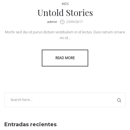
KIDS
Untold Stories
by
admin
23/09/2017
Morbi sed dui id purus dictum vestibulum in id lectus. Duis rutrum ornare
mi id…
READ MORE
Entradas recientes