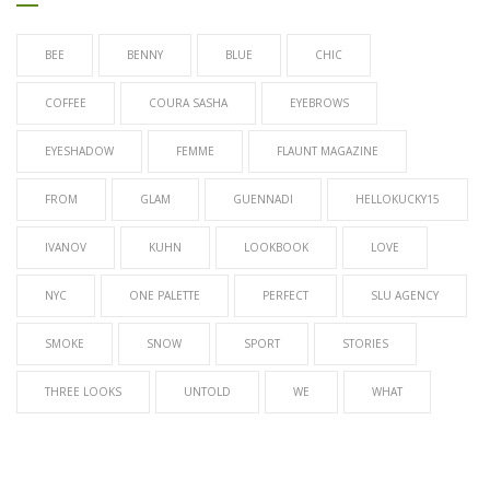
BEE
BENNY
BLUE
CHIC
COFFEE
COURA SASHA
EYEBROWS
EYESHADOW
FEMME
FLAUNT MAGAZINE
FROM
GLAM
GUENNADI
HELLOKUCKY15
IVANOV
KUHN
LOOKBOOK
LOVE
NYC
ONE PALETTE
PERFECT
SLU AGENCY
SMOKE
SNOW
SPORT
STORIES
THREE LOOKS
UNTOLD
WE
WHAT