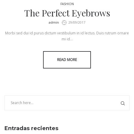
FASHION
The Perfect Eyebrows
by
admin
29/09/2017
Morbi sed dui id purus dictum vestibulum in id lectus. Duis rutrum ornare
mi id…
READ MORE
Entradas recientes