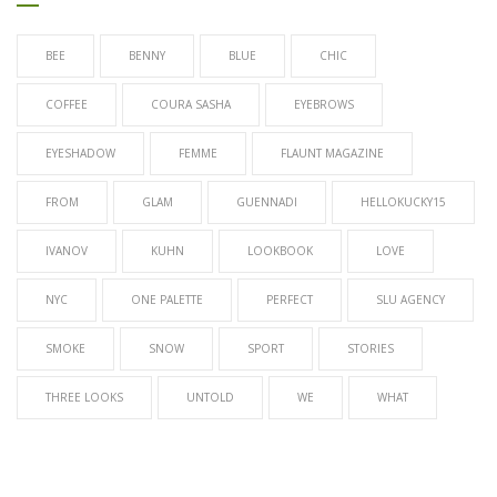
BEE
BENNY
BLUE
CHIC
COFFEE
COURA SASHA
EYEBROWS
EYESHADOW
FEMME
FLAUNT MAGAZINE
FROM
GLAM
GUENNADI
HELLOKUCKY15
IVANOV
KUHN
LOOKBOOK
LOVE
NYC
ONE PALETTE
PERFECT
SLU AGENCY
SMOKE
SNOW
SPORT
STORIES
THREE LOOKS
UNTOLD
WE
WHAT